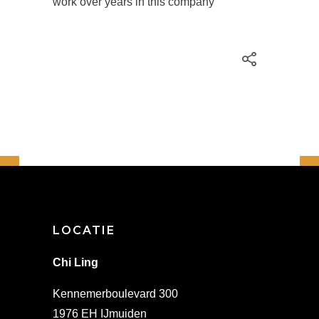
work over years in this company
LOCATIE
Chi Ling
Kennemerboulevard 300
1976 EH IJmuiden